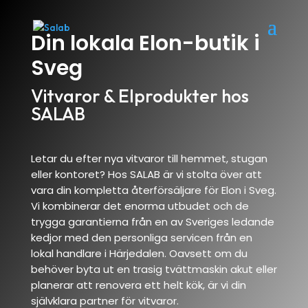
Din lokala Elon-butik i
Sveg
Vitvaror & Elprodukter hos
SALAB
Letar du efter nya vitvaror till hemmet, stugan
eller kontoret? Hos SALAB är vi stolta över att
vara din kompletta återförsäljare för Elon i Sveg.
Vi kombinerar det enorma utbudet och de
trygga garantierna från en av Sveriges ledande
kedjor med den personliga servicen från en
lokal handlare i Härjedalen. Oavsett om du
behöver byta ut en trasig tvättmaskin akut eller
planerar att renovera ett helt kök, är vi din
självklara partner för vitvaror.