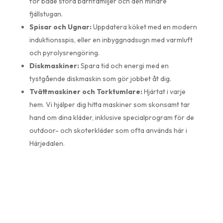
för både stora barnfamiljer och den mindre
fjällstugan.
Spisar och Ugnar:
Uppdatera köket med en modern
induktionsspis, eller en inbyggnadsugn med varmluft
och pyrolysrengöring.
Diskmaskiner:
Spara tid och energi med en
tystgående diskmaskin som gör jobbet åt dig.
Tvättmaskiner och Torktumlare:
Hjärtat i varje
hem. Vi hjälper dig hitta maskiner som skonsamt tar
hand om dina kläder, inklusive specialprogram för de
outdoor- och skoterkläder som ofta används här i
Härjedalen.
Lokal service, rådgivning och
trygg installation i Sveg