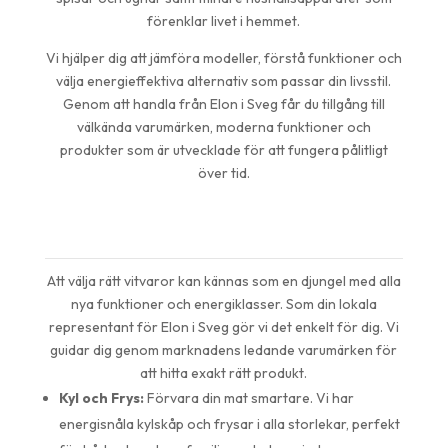
förenklar livet i hemmet.
Vi hjälper dig att jämföra modeller, förstå funktioner och
välja energieffektiva alternativ som passar din livsstil.
Genom att handla från Elon i Sveg får du tillgång till
välkända varumärken, moderna funktioner och
produkter som är utvecklade för att fungera pålitligt
över tid.
Allt för kök och tvättstuga
från din Elon i Sveg
Att välja rätt vitvaror kan kännas som en djungel med alla
nya funktioner och energiklasser. Som din lokala
representant för Elon i Sveg gör vi det enkelt för dig. Vi
guidar dig genom marknadens ledande varumärken för
att hitta exakt rätt produkt.
Kyl och Frys:
Förvara din mat smartare. Vi har
energisnåla kylskåp och frysar i alla storlekar, perfekt